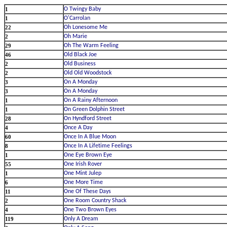
1
1
22
2
29
46
2
2
3
3
1
1
28
4
60
8
1
55
1
6
11
2
4
119