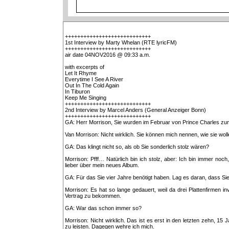
++++++++++++++++++++++++++++
1st Interview by Marty Whelan (RTE lyricFM)
++++++++++++++++++++++++++++
air date 04NOV2016 @ 09:33 a.m.
with excerpts of
Let It Rhyme
Everytime I See A River
Out In The Cold Again
In Tiburon
Keep Me Singing
++++++++++++++++++++++++++++
2nd Interview by Marcel Anders (General Anzeiger Bonn)
++++++++++++++++++++++++++++
GA: Herr Morrison, Sie wurden im Februar von Prince Charles zum
Van Morrison: Nicht wirklich. Sie können mich nennen, wie sie woll
GA: Das klingt nicht so, als ob Sie sonderlich stolz wären?
Morrison: Pfff… Natürlich bin ich stolz, aber: Ich bin immer noc
lieber über mein neues Album.
GA: Für das Sie vier Jahre benötigt haben. Lag es daran, dass Si
Morrison: Es hat so lange gedauert, weil da drei Plattenfirmen i
Vertrag zu bekommen.
GA: War das schon immer so?
Morrison: Nicht wirklich. Das ist es erst in den letzten zehn, 15
zu leisten. Dagegen wehre ich mich.