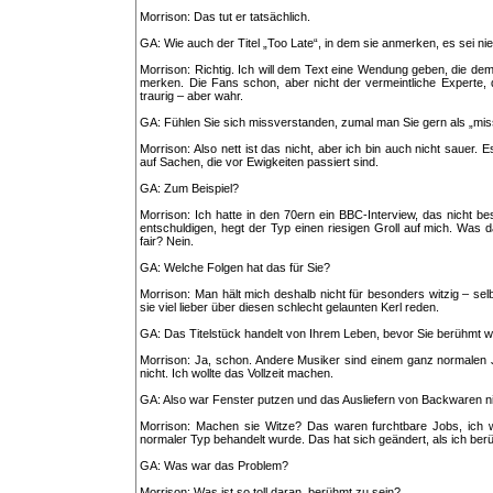
Morrison: Das tut er tatsächlich.
GA: Wie auch der Titel „Too Late“, in dem sie anmerken, es sei nie
Morrison: Richtig. Ich will dem Text eine Wendung geben, die dem
merken. Die Fans schon, aber nicht der vermeintliche Experte, 
traurig – aber wahr.
GA: Fühlen Sie sich missverstanden, zumal man Sie gern als „mi
Morrison: Also nett ist das nicht, aber ich bin auch nicht sauer
auf Sachen, die vor Ewigkeiten passiert sind.
GA: Zum Beispiel?
Morrison: Ich hatte in den 70ern ein BBC-Interview, das nicht be
entschuldigen, hegt der Typ einen riesigen Groll auf mich. Was d
fair? Nein.
GA: Welche Folgen hat das für Sie?
Morrison: Man hält mich deshalb nicht für besonders witzig – sel
sie viel lieber über diesen schlecht gelaunten Kerl reden.
GA: Das Titelstück handelt von Ihrem Leben, bevor Sie berühmt 
Morrison: Ja, schon. Andere Musiker sind einem ganz normalen
nicht. Ich wollte das Vollzeit machen.
GA: Also war Fenster putzen und das Ausliefern von Backwaren ni
Morrison: Machen sie Witze? Das waren furchtbare Jobs, ich wo
normaler Typ behandelt wurde. Das hat sich geändert, als ich be
GA: Was war das Problem?
Morrison: Was ist so toll daran, berühmt zu sein?