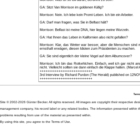
GA: Sitzt Van Morrison im goldenen Käfig?
Morrison: Nein. Ich lebe kein Promi-Leben. Ich bin ein Arbeiter.
GA: Darf man fragen, was Sie in Belfast hält?
Morrison: Belfast ist meine DNA, hier liegen meine Wurzeln.
GA: Hat Ihnen das Leben in Kalifornien also nicht gefallen?
Morrison: Klar, das Wetter war besser, aber die Menschen sind m
ernsthaft erwägen, diesen Idioten zum Präsidenten zu machen.
GA: Sie sind eigentlich der kleine Vogel auf dem Albumcover?
Morrison: Ich bin das Rotkehlchen. Einfach, weil ich gar nicht a
nicht. Vielleicht sollten sie dann einfach die Klappe halten. (Marcel
++++++++++++++++++++++++++++
3rd Interview by Richard Purdon (The Herald) published on 12N
++++++++++++++++++++++++++++
Terms
Site © 2002-2026 Günter Becker. All rights reserved. All images are copyright their respective desig
management company, his record label or any related bodies. The information presented within th
problems resulting from use of the material as presented within.
By using this site, you agree to the Terms of Use.