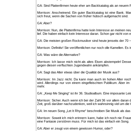
GA: Sind Plattenfirmen heute eher am Backkatalog als an neuem Re
Morrison: Anscheinend. Ein guter Backkatalog ist eine Bank. M
sich freut, wenn die Sachen von früher hübsch aufgemacht sind.
GA: Aber?
Morrison: Nun, die Plattenfirma hatte kein Interesse an meinen neu
lief. Die haben einfach kein Interesse daran. Schon gar nicht von 
GA: Die meisten großen Rockmusiker sind heute jenseits der 70 –
Morrison: Definitiv! Sie veröffentlichen nur noch olle Kamellen. Es is
GA: Was wäre die Alternative?
Morrison: Ich lasse mich nicht als altes Eisen abstempeln! Des
gegen diesen verfluchten Jugendwahn ankämpfen.
GA: Sagt das Alter etwas über die Qualität der Musik aus?
Morrison: Im Jazz nicht. Da kann man auch im hohen Alter noc
wird. Allerdings nur von einem eingefleischten Publikum. Aber i
mehr.
GA: „Keep Me Singing“ ist ihr 36. Studioalbum. Eine imposante Lei
Morrison: Sicher. Auch wenn ich bei der Zahl 36 vor allem daran de
Zeit, groß darüber nachzudenken, weil ich wahnsinnig viel um die
GA: Im neuen Song „Let It Rhyme“ beschreiben Sie Musik als das
Morrison: Soweit ich mich erinnern kann, habe ich noch nie Frau
eine Fantasie zerstören muss. Für mich ist das einfach ein Song.
GA: Aber er zeugt von einem gewissen Humor, oder?